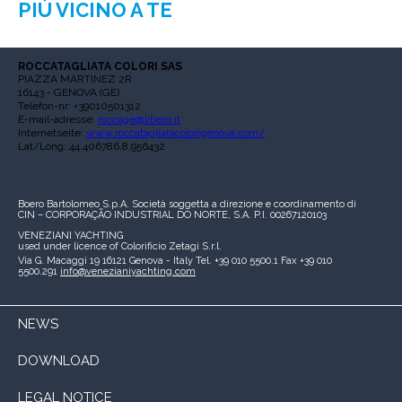
PIÙ VICINO A TE
ROCCATAGLIATA COLORI SAS
PIAZZA MARTINEZ 2R
16143 - GENOVA (GE)
Telefon-nr: +39010501312
E-mail-adresse:
roccage@libero.it
Internetseite:
www.roccatagliatacolorigenova.com/
Lat/Long: 44.406786,8.956432
Boero Bartolomeo S.p.A.
Società soggetta a direzione e coordinamento di
CIN – CORPORAÇÃO INDUSTRIAL DO NORTE, S.A.
P.I. 00267120103
VENEZIANI YACHTING
used under licence of
Colorificio Zetagi S.r.l.
Via G. Macaggi 19
16121 Genova - Italy
Tel. +39 010 5500.1
Fax +39 010
5500.291
info@venezianiyachting.com
NEWS
DOWNLOAD
LEGAL NOTICE