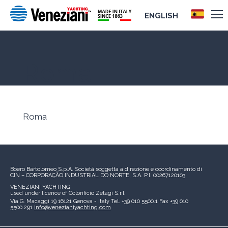
ENGLISH
Roma
Roma
Boero Bartolomeo S.p.A.
Società soggetta a direzione e coordinamento di
CIN – CORPORAÇÃO INDUSTRIAL DO NORTE, S.A.
P.I. 00267120103
VENEZIANI YACHTING
used under licence of
Colorificio Zetagi S.r.l.
Via G. Macaggi 19
16121 Genova - Italy
Tel. +39 010 5500.1
Fax +39 010
5500.291
info@venezianiyachting.com