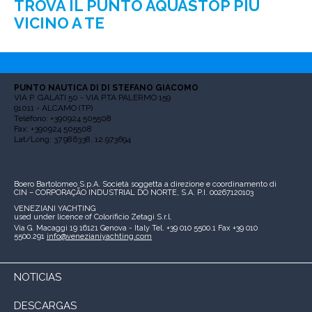
TROVA IL PUNTO AQUASTOP PIÙ
VICINO A TE
PUNTO NAUTICA DI DI STEFANO GIACOMO
VIA P. GALATI 50 - VIA P.TA PALERMO 159
91011 - ALCAMO (TP)
Teléfono: +390924 505508
Fax: +390924 505508
Lat/Long: 37.986338, 12.973694
Boero Bartolomeo S.p.A.
Società soggetta a direzione e coordinamento di
CIN – CORPORAÇÃO INDUSTRIAL DO NORTE, S.A.
P.I. 00267120103
VENEZIANI YACHTING
used under licence of
Colorificio Zetagi S.r.l.
Via G. Macaggi 19
16121 Genova - Italy
Tel. +39 010 5500.1
Fax +39 010
5500.291
info@venezianiyachting.com
NOTICIAS
DESCARGAS