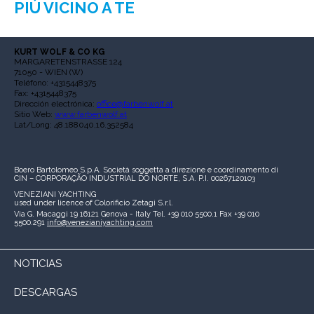
PIÙ VICINO A TE
KURT WOLF & CO KG
MARGARETENSTRASSE 124
71050 - WIEN (W)
Teléfono: +4315448375
Fax: +4315448375
Dirección electrónica:
office@farbenwolf.at
Sitio Web:
www.farbenwolf.at
Lat/Long: 48.188040,16.352584
Boero Bartolomeo S.p.A.
Società soggetta a direzione e coordinamento di
CIN – CORPORAÇÃO INDUSTRIAL DO NORTE, S.A.
P.I. 00267120103
VENEZIANI YACHTING
used under licence of
Colorificio Zetagi S.r.l.
Via G. Macaggi 19
16121 Genova - Italy
Tel. +39 010 5500.1
Fax +39 010
5500.291
info@venezianiyachting.com
NOTICIAS
DESCARGAS