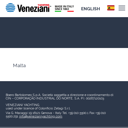
ENGLISH
Malta
Malta
Boero Bartolomeo S.p.A.
Società soggetta a direzione e coordinamento di
CIN – CORPORAÇÃO INDUSTRIAL DO NORTE, S.A.
P.I. 00267120103
VENEZIANI YACHTING
used under licence of
Colorificio Zetagi S.r.l.
Via G. Macaggi 19
16121 Genova - Italy
Tel. +39 010 5500.1
Fax +39 010
5500.291
info@venezianiyachting.com