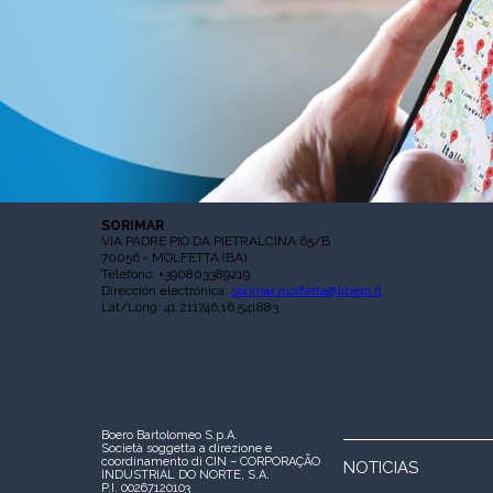
SORIMAR
VIA PADRE PIO DA PIETRALCINA 65/B
70056 - MOLFETTA (BA)
Teléfono: +390803389219
Dirección electrónica:
sorimar.molfetta@libero.it
Lat/Long: 41.211746,16.541883
Boero Bartolomeo S.p.A.
Società soggetta a direzione e
coordinamento di CIN – CORPORAÇÃO
NOTICIAS
INDUSTRIAL DO NORTE, S.A.
P.I. 00267120103