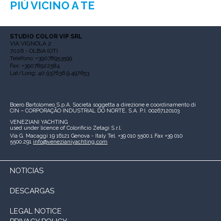
PIÙ VICINO A TE
STUDIO COLOR VIP SRL
VIA VIGNOLA 2
7026 - OLBIA (OT)
Teléfono: +39078953599
Fax: +39078922584
Lat/Long: 40.937636,9.497653
Boero Bartolomeo S.p.A.
Società soggetta a direzione e coordinamento di
CIN – CORPORAÇÃO INDUSTRIAL DO NORTE, S.A.
P.I. 00267120103
VENEZIANI YACHTING
used under licence of
Colorificio Zetagi S.r.l.
Via G. Macaggi 19
16121 Genova - Italy
Tel. +39 010 5500.1
Fax +39 010
5500.291
info@venezianiyachting.com
NOTICIAS
DESCARGAS
LEGAL NOTICE