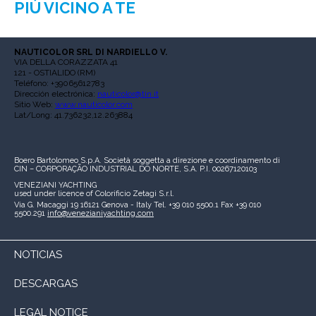
PIÙ VICINO A TE
NAUTICOLOR SRL DI NARDIELLO V.
VIA DELLA CORAZZATA 41
121 - OSTIALIDO (RM)
Teléfono: +39065612783
Dirección electrónica:
nauticolor@tin.it
Sitio Web:
www.nauticolor.com
Lat/Long: 41.736232,12.263884
Boero Bartolomeo S.p.A.
Società soggetta a direzione e coordinamento di
CIN – CORPORAÇÃO INDUSTRIAL DO NORTE, S.A.
P.I. 00267120103
VENEZIANI YACHTING
used under licence of
Colorificio Zetagi S.r.l.
Via G. Macaggi 19
16121 Genova - Italy
Tel. +39 010 5500.1
Fax +39 010
5500.291
info@venezianiyachting.com
NOTICIAS
DESCARGAS
LEGAL NOTICE