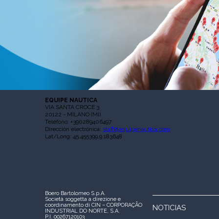
EQUIPE NAUTICA
VIA SANTA CROCE 3
20122 - MILANO (MI)
Teléfono: +390289406497
Dirección electrónica:
staff@equipenautica.com
Lat/Long: 45.455399,9.183648
Boero Bartolomeo S.p.A.
Società soggetta a direzione e
coordinamento di CIN – CORPORAÇÃO
NOTICIAS
INDUSTRIAL DO NORTE, S.A.
P.I. 00267120103