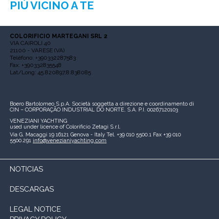
PIÙ VICINO A TE
COLORIFICIO MARTEGANI SRL 2
VIA CAIROLI 40
21100 - VARESE (VA)
Teléfono: +390332287583
Fax: +390332835548
Lat/Long: 45.820897,8.838085
Boero Bartolomeo S.p.A.
Società soggetta a direzione e coordinamento di
CIN – CORPORAÇÃO INDUSTRIAL DO NORTE, S.A.
P.I. 00267120103
VENEZIANI YACHTING
used under licence of
Colorificio Zetagi S.r.l.
Via G. Macaggi 19
16121 Genova - Italy
Tel. +39 010 5500.1
Fax +39 010
5500.291
info@venezianiyachting.com
NOTICIAS
DESCARGAS
LEGAL NOTICE