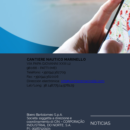
CANTIERE NAUTICO MARINELLO
VIA PAPA GIOVANNI XXIII 12
98066 - PATTI (ME)
Teléfono: +390941362709
Fax: +390941362006
Dirección electrónica:
info@cantieremarinello.com
Lat/Long: 38.148779,14.976129
Boero Bartolomeo S.p.A.
Società soggetta a direzione e
coordinamento di CIN – CORPORAÇÃO
NOTICIAS
INDUSTRIAL DO NORTE, S.A.
P.I. 00267120103