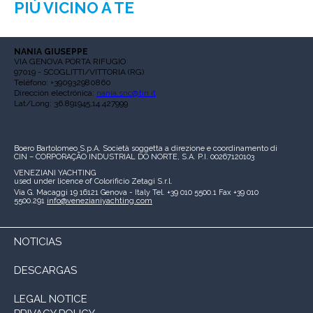
PIÙ VICINO A TE
NANIA GIUSEPPE
VIA GENOVA PORTA RIFUGIO
97019 - SCOGLITTI/VITTORIA (RG)
Teléfono: +390932980860
Dirección electrónica:
nania.snc@tin.it
Lat/Long: 36.891945,14.427999
Boero Bartolomeo S.p.A.
Società soggetta a direzione e coordinamento di
CIN – CORPORAÇÃO INDUSTRIAL DO NORTE, S.A.
P.I. 00267120103
VENEZIANI YACHTING
used under licence of
Colorificio Zetagi S.r.l.
Via G. Macaggi 19
16121 Genova - Italy
Tel. +39 010 5500.1
Fax +39 010
5500.291
info@venezianiyachting.com
NOTICIAS
DESCARGAS
LEGAL NOTICE