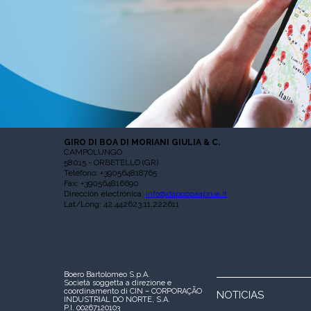
GIRO DI BOA DI MORIANI GIULIA & C.
CAMPOLUNGO
58015 - ORBETELLO (GR)
Teléfono: +390564818765
Fax: +390564816690
Dirección electrónica:
info@dapoppaaprua.it
Lat/Long: 42.442623,11.222611
Boero Bartolomeo S.p.A.
Società soggetta a direzione e
coordinamento di CIN – CORPORAÇÃO
NOTICIAS
INDUSTRIAL DO NORTE, S.A.
P.I. 00267120103