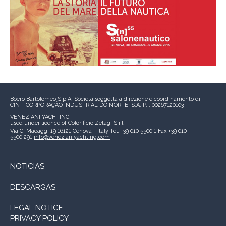
Boero Bartolomeo S.p.A.
Società soggetta a direzione e coordinamento di
CIN – CORPORAÇÃO INDUSTRIAL DO NORTE, S.A.
P.I. 00267120103
VENEZIANI YACHTING
used under licence of
Colorificio Zetagi S.r.l.
Via G. Macaggi 19
16121 Genova - Italy
Tel. +39 010 5500.1
Fax +39 010
5500.291
info@venezianiyachting.com
NOTICIAS
DESCARGAS
LEGAL NOTICE
PRIVACY POLICY