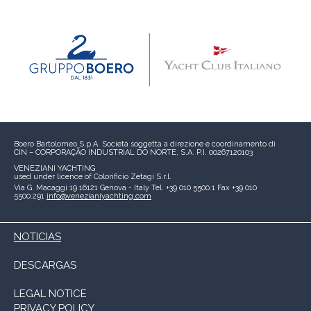
Boero Bartolomeo S.p.A.
Società soggetta a direzione e coordinamento di
CIN – CORPORAÇÃO INDUSTRIAL DO NORTE, S.A.
P.I. 00267120103
VENEZIANI YACHTING
used under licence of
Colorificio Zetagi S.r.l.
Via G. Macaggi 19
16121 Genova - Italy
Tel. +39 010 5500.1
Fax +39 010
5500.291
info@venezianiyachting.com
NOTICIAS
DESCARGAS
LEGAL NOTICE
PRIVACY POLICY