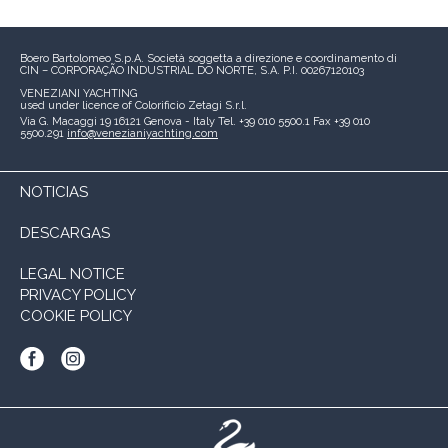
Boero Bartolomeo S.p.A.
Società soggetta a direzione e coordinamento di
CIN – CORPORAÇÃO INDUSTRIAL DO NORTE, S.A.
P.I. 00267120103
VENEZIANI YACHTING
used under licence of
Colorificio Zetagi S.r.l.
Via G. Macaggi 19
16121 Genova - Italy
Tel. +39 010 5500.1
Fax +39 010
5500.291
info@venezianiyachting.com
NOTICIAS
DESCARGAS
LEGAL NOTICE
PRIVACY POLICY
COOKIE POLICY