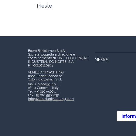
Trieste
Boero Bartolomeo S.p.A.
Società soggetta a direzione e
coordinamento di CIN – CORPORAÇÃO
NEWS
INDUSTRIAL DO NORTE, S.A.
P.I. 00267120103
VENEZIANI YACHTING
used under licence of
Colorificio Zetagi S.r.l.
Via G. Macaggi 19
16121 Genova - Italy
Tel. +39 010 5500.1
Fax +39 010 5500.291
info@venezianiyachting.com
Inform