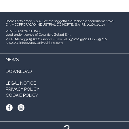
Boero Bartolomeo S.p.A.
Società soggetta a direzione e coordinamento di
CIN – CORPORAÇÃO INDUSTRIAL DO NORTE, S.A.
P.I. 00267120103
VENEZIANI YACHTING
used under licence of
Colorificio Zetagi S.r.l.
Via G. Macaggi 19
16121 Genova - Italy
Tel. +39 010 5500.1
Fax +39 010
5500.291
info@venezianiyachting.com
NEWS
DOWNLOAD
LEGAL NOTICE
PRIVACY POLICY
COOKIE POLICY