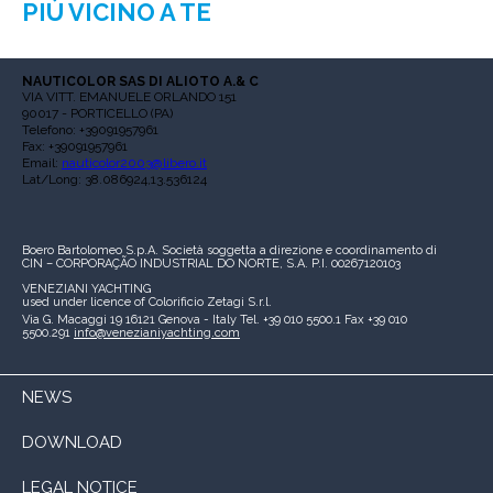
PIÙ VICINO A TE
NAUTICOLOR SAS DI ALIOTO A.& C
VIA VITT. EMANUELE ORLANDO 151
90017 - PORTICELLO (PA)
Telefono: +39091957961
Fax: +39091957961
Email:
nauticolor2003@libero.it
Lat/Long: 38.086924,13.536124
Boero Bartolomeo S.p.A.
Società soggetta a direzione e coordinamento di
CIN – CORPORAÇÃO INDUSTRIAL DO NORTE, S.A.
P.I. 00267120103
VENEZIANI YACHTING
used under licence of
Colorificio Zetagi S.r.l.
Via G. Macaggi 19
16121 Genova - Italy
Tel. +39 010 5500.1
Fax +39 010
5500.291
info@venezianiyachting.com
NEWS
DOWNLOAD
LEGAL NOTICE