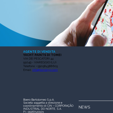
AGENTE DI VENDITA
YACHT PAINTS DI TOMEI
VIA DEI PESCATORI 44
55049 - VIAREGGIO (LU)
Telefono: +390584388605
Email:
info@tomeiyp.com
Boero Bartolomeo S.p.A.
Società soggetta a direzione e
coordinamento di CIN – CORPORAÇÃO
NEWS
INDUSTRIAL DO NORTE, S.A.
P.I. 00267120103