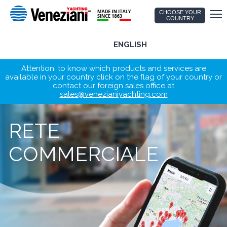
CHOOSE YOUR
COUNTRY
ENGLISH
Attention: to know which products and services are
available in your country click on the flag of your country or
contact our foreign sales office at
sales@venezianiyachting.com
RETE
COMMERCIALE