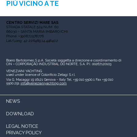
PIÙ VICINO A TE
CENTRO SERVIZI MARE SAS
STRADA STATALE 524 NUM. 60
66030 - SANTA MARIA IMBARO (CH)
Phone: +390872578776
Lat/Long: 42.226469,14.448402
Boero Bartolomeo S.p.A.
Società soggetta a direzione e coordinamento di
CIN – CORPORAÇÃO INDUSTRIAL DO NORTE, S.A.
P.I. 00267120103
VENEZIANI YACHTING
used under licence of
Colorificio Zetagi S.r.l.
Via G. Macaggi 19
16121 Genova - Italy
Tel. +39 010 5500.1
Fax +39 010
5500.291
info@venezianiyachting.com
NEWS
DOWNLOAD
LEGAL NOTICE
PRIVACY POLICY