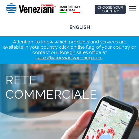
CHOOSE YOUR
COUNTRY
ENGLISH
Attention: to know which products and services are
available in your country click on the flag of your country or
contact our foreign sales office at
sales@venezianiyachting.com
RETE
COMMERCIALE