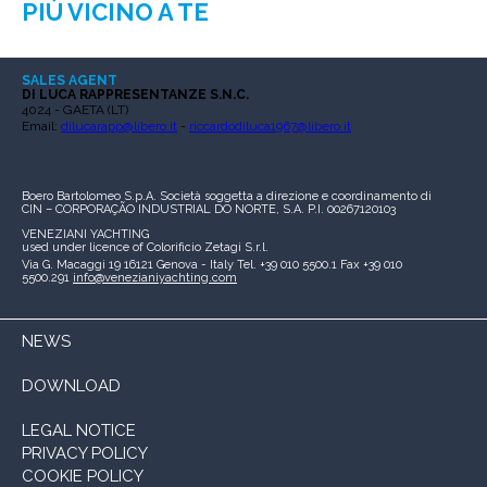
PIÙ VICINO A TE
SALES AGENT
DI LUCA RAPPRESENTANZE S.N.C.
4024 - GAETA (LT)
Email:
dilucarapp@libero.it
-
riccardodiluca1967@libero.it
Boero Bartolomeo S.p.A.
Società soggetta a direzione e coordinamento di
CIN – CORPORAÇÃO INDUSTRIAL DO NORTE, S.A.
P.I. 00267120103
VENEZIANI YACHTING
used under licence of
Colorificio Zetagi S.r.l.
Via G. Macaggi 19
16121 Genova - Italy
Tel. +39 010 5500.1
Fax +39 010
5500.291
info@venezianiyachting.com
NEWS
DOWNLOAD
LEGAL NOTICE
PRIVACY POLICY
COOKIE POLICY