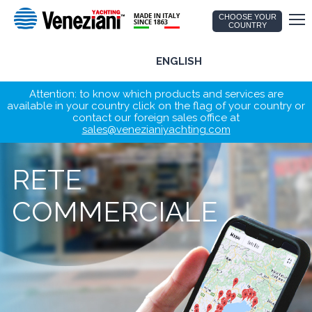
CHOOSE YOUR
COUNTRY
ENGLISH
Attention: to know which products and services are
available in your country click on the flag of your country or
contact our foreign sales office at
sales@venezianiyachting.com
RETE
COMMERCIALE