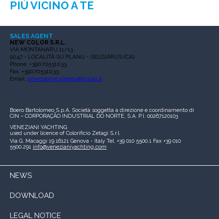
PIÙ VICINO A TE
SALES AGENT
NEW COLOR S.R.L.
VIA MONTANARU 11/13
9047 - LOCALITÀ SU PLANU - SELGIARUS (CA)
Phone: +39070531033
Fax: +39070531033
Email:
newcolorsrl.alberto@tiscali.it
Boero Bartolomeo S.p.A.
Società soggetta a direzione e coordinamento di
CIN – CORPORAÇÃO INDUSTRIAL DO NORTE, S.A.
P.I. 00267120103
VENEZIANI YACHTING
used under licence of
Colorificio Zetagi S.r.l.
Via G. Macaggi 19
16121 Genova - Italy
Tel. +39 010 5500.1
Fax +39 010
5500.291
info@venezianiyachting.com
NEWS
DOWNLOAD
LEGAL NOTICE