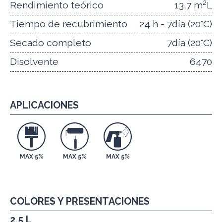
2
Rendimiento teórico
13,7 m
L
Tiempo de recubrimiento
24 h - 7día (20°C)
Secado completo
7día (20°C)
Disolvente
6470
APLICACIONES
MAX 5%
MAX 5%
MAX 5%
COLORES Y PRESENTACIONES
2,5 L