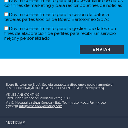
Doy mi consentimiento para el procesamiento de datos
con fines de marketing y para recibir boletines de noticias
Doy mi consentimiento para la cesión de datos a
terceras partes (socios de Boero Bartolomeo S.p.A.)
Doy mi consentimiento para la gestión de datos con
fines de elaboración de perfiles para recibir un servicio
mejor y personalizado
Boero Bartolomeo S.p.A.
Società soggetta a direzione e coordinamento di
CIN – CORPORAÇÃO INDUSTRIAL DO NORTE, S.A.
P.I. 00267120103
VENEZIANI YACHTING
used under licence of
Colorificio Zetagi S.r.l.
Via G. Macaggi 19
16121 Genova - Italy
Tel. +39 010 5500.1
Fax +39 010
5500.291
info@venezianiyachting.com
NOTICIAS