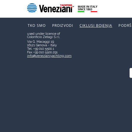
Boero Bartolomeo S.p.A.
Società soggetta a direzione e
coordinamento di CIN – CORPORAÇÃO
NOVOSTI
INDUSTRIAL DO NORTE, S.A.
P.I. 00267120103
TKO SMO
PROIZVODI
CIKLUSI BOJENJA
PODRŠ
VENEZIANI YACHTING
used under licence of
Colorificio Zetagi S.r.l.
Via G. Macaggi 19
16121 Genova - Italy
Tel. +39 010 5500.1
Fax +39 010 5500.291
info@venezianiyachting.com