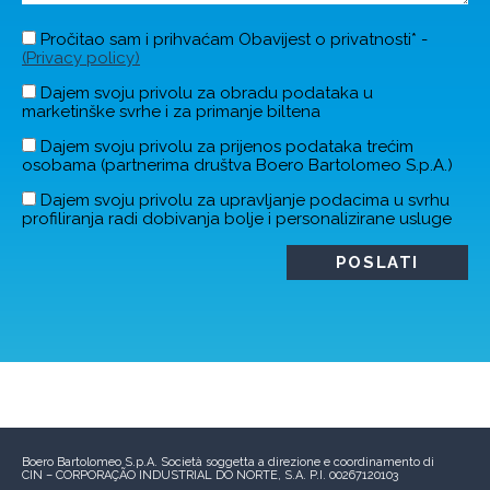
Pročitao sam i prihvaćam Obavijest o privatnosti* -
(Privacy policy)
Dajem svoju privolu za obradu podataka u
marketinške svrhe i za primanje biltena
Dajem svoju privolu za prijenos podataka trećim
osobama (partnerima društva Boero Bartolomeo S.p.A.)
Dajem svoju privolu za upravljanje podacima u svrhu
profiliranja radi dobivanja bolje i personalizirane usluge
Boero Bartolomeo S.p.A.
Società soggetta a direzione e coordinamento di
CIN – CORPORAÇÃO INDUSTRIAL DO NORTE, S.A.
P.I. 00267120103