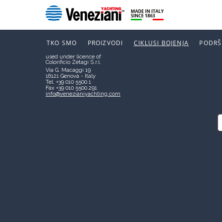
Boero Bartolomeo S.p.A.
Società soggetta a direzione e
coordinamento di CIN – CORPORAÇÃO
NOVOSTI
INDUSTRIAL DO NORTE, S.A.
P.I. 00267120103
TKO SMO
PROIZVODI
CIKLUSI BOJENJA
PODRŠ
VENEZIANI YACHTING
used under licence of
Colorificio Zetagi S.r.l.
Via G. Macaggi 19
16121 Genova - Italy
Tel. +39 010 5500.1
Fax +39 010 5500.291
info@venezianiyachting.com