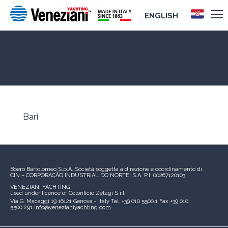
ENGLISH
Bari
Bari
Boero Bartolomeo S.p.A.
Società soggetta a direzione e coordinamento di
CIN – CORPORAÇÃO INDUSTRIAL DO NORTE, S.A.
P.I. 00267120103
VENEZIANI YACHTING
used under licence of
Colorificio Zetagi S.r.l.
Via G. Macaggi 19
16121 Genova - Italy
Tel. +39 010 5500.1
Fax +39 010
5500.291
info@venezianiyachting.com