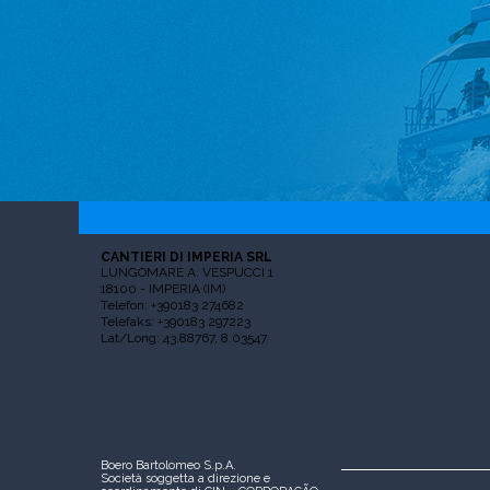
CANTIERI DI IMPERIA SRL
LUNGOMARE A. VESPUCCI 1
18100 - IMPERIA (IM)
Telefon: +390183 274682
Telefaks: +390183 297223
Lat/Long: 43.88767, 8.03547
Boero Bartolomeo S.p.A.
Società soggetta a direzione e