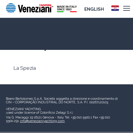
ENGLISH
La Spezia
La Spezia
Boero Bartolomeo S.p.A.
Società soggetta a direzione e coordinamento di
CIN – CORPORAÇÃO INDUSTRIAL DO NORTE, S.A.
P.I. 00267120103
VENEZIANI YACHTING
used under licence of
Colorificio Zetagi S.r.l.
Via G. Macaggi 19
16121 Genova - Italy
Tel. +39 010 5500.1
Fax +39 010
5500.291
info@venezianiyachting.com