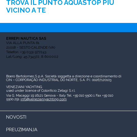
TROVA IL PUNTO AQUASTOP PIÙ
VICINO A TE
ERREPI NAUTICA SAS
VIA ALLA PUNTA 61
21018 - SESTO CALENDE (VA)
Telefon: +39 0331 977243
Lat/Long: 45.734372, 8.600002
Boero Bartolomeo S.p.A.
Società soggetta a direzione e coordinamento di
CIN – CORPORAÇÃO INDUSTRIAL DO NORTE, S.A.
P.I. 00267120103
VENEZIANI YACHTING
used under licence of
Colorificio Zetagi S.r.l.
Via G. Macaggi 19
16121 Genova - Italy
Tel. +39 010 5500.1
Fax +39 010
5500.291
info@venezianiyachting.com
NOVOSTI
PREUZIMANJA