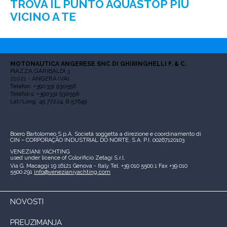
TROVA IL PUNTO AQUASTOP PIÙ
VICINO A TE
MOTONAUTICA ANGERESE SNC DI GHIRINGHELLI F. & C.
PIAZZA GARIBALDI 3
21021 - ANGERA (VA)
Telefon: +390331 930556
Telefaks: +390331 930556
Lat/Long: 45.77224, 8.57649
Boero Bartolomeo S.p.A.
Società soggetta a direzione e coordinamento di
CIN – CORPORAÇÃO INDUSTRIAL DO NORTE, S.A.
P.I. 00267120103
VENEZIANI YACHTING
used under licence of
Colorificio Zetagi S.r.l.
Via G. Macaggi 19
16121 Genova - Italy
Tel. +39 010 5500.1
Fax +39 010
5500.291
info@venezianiyachting.com
NOVOSTI
PREUZIMANJA