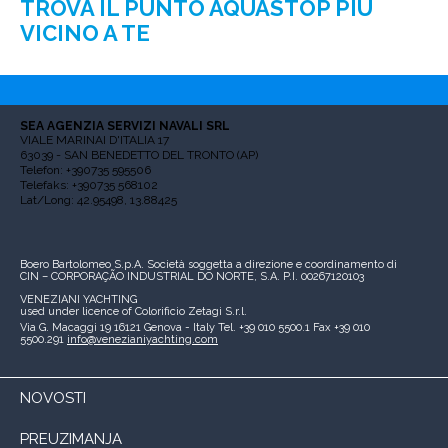
TROVA IL PUNTO AQUASTOP PIÙ
VICINO A TE
SEA AGENZIA SERVIZI NAVALI SRL
VIALE MARINAI D'ITALIA 17
63039 - SAN BENEDETTO DEL TRONTO (AP)
Telefon: +390735 595506
Telefaks: +390735 568102
Lat/Long: 42.95498, 13.88425
Boero Bartolomeo S.p.A.
Società soggetta a direzione e coordinamento di
CIN – CORPORAÇÃO INDUSTRIAL DO NORTE, S.A.
P.I. 00267120103
VENEZIANI YACHTING
used under licence of
Colorificio Zetagi S.r.l.
Via G. Macaggi 19
16121 Genova - Italy
Tel. +39 010 5500.1
Fax +39 010
5500.291
info@venezianiyachting.com
NOVOSTI
PREUZIMANJA