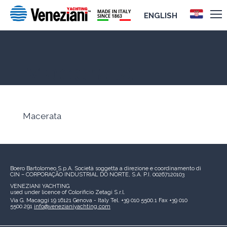
ENGLISH
Macerata
Macerata
Boero Bartolomeo S.p.A.
Società soggetta a direzione e coordinamento di
CIN – CORPORAÇÃO INDUSTRIAL DO NORTE, S.A.
P.I. 00267120103
VENEZIANI YACHTING
used under licence of
Colorificio Zetagi S.r.l.
Via G. Macaggi 19
16121 Genova - Italy
Tel. +39 010 5500.1
Fax +39 010
5500.291
info@venezianiyachting.com