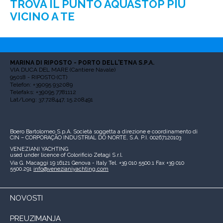
TROVA IL PUNTO AQUASTOP PIÙ
VICINO A TE
MARINA DI RIPOSTO - PORTO DELL'ETNA S.P.A.
VIA DUCA DEL MARE (Cantiere Navale)
95018 - RIPOSTO (CT)
Telefon: +39095 932089
Telefaks: +39095 7781112
Lat/Long: 37.728447, 15.208491
Boero Bartolomeo S.p.A.
Società soggetta a direzione e coordinamento di
CIN – CORPORAÇÃO INDUSTRIAL DO NORTE, S.A.
P.I. 00267120103
VENEZIANI YACHTING
used under licence of
Colorificio Zetagi S.r.l.
Via G. Macaggi 19
16121 Genova - Italy
Tel. +39 010 5500.1
Fax +39 010
5500.291
info@venezianiyachting.com
NOVOSTI
PREUZIMANJA