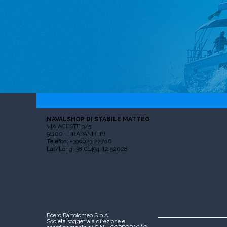
NAVALSHOP DI STABILE MATTEO
VIA ACESTE 3/5
91100 - TRAPANI (TP)
Telefon: +390923 22706
Lat/Long: 38.01494, 12.52028
Boero Bartolomeo S.p.A.
Società soggetta a direzione e