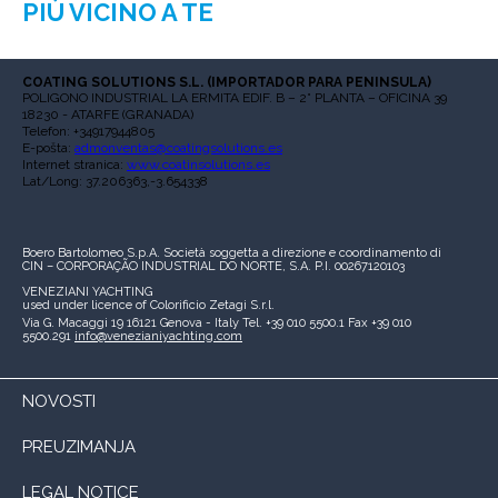
PIÙ VICINO A TE
COATING SOLUTIONS S.L. (IMPORTADOR PARA PENINSULA)
POLIGONO INDUSTRIAL LA ERMITA EDIF. B – 2° PLANTA – OFICINA 39
18230 - ATARFE (GRANADA)
Telefon: +34917944805
E-pošta:
admonventas@coatingsolutions.es
Internet stranica:
www.coatinsolutions.es
Lat/Long: 37.206363,-3.654338
Boero Bartolomeo S.p.A.
Società soggetta a direzione e coordinamento di
CIN – CORPORAÇÃO INDUSTRIAL DO NORTE, S.A.
P.I. 00267120103
VENEZIANI YACHTING
used under licence of
Colorificio Zetagi S.r.l.
Via G. Macaggi 19
16121 Genova - Italy
Tel. +39 010 5500.1
Fax +39 010
5500.291
info@venezianiyachting.com
NOVOSTI
PREUZIMANJA
LEGAL NOTICE