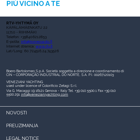
PIÙ VICINO A TE
RTV-YHTYMÄ OY
KÄPÄLÄMÄENKATU 22
11710 - RIIHIMÄKI
Telefon: +358406212853
E-pošta:
info@koneosasto.fi
Internet stranica:
www.rtv.fi
Lat/Long: 60.724516,24.743526
Boero Bartolomeo S.p.A.
Società soggetta a direzione e coordinamento di
CIN – CORPORAÇÃO INDUSTRIAL DO NORTE, S.A.
P.I. 00267120103
VENEZIANI YACHTING
used under licence of
Colorificio Zetagi S.r.l.
Via G. Macaggi 19
16121 Genova - Italy
Tel. +39 010 5500.1
Fax +39 010
5500.291
info@venezianiyachting.com
NOVOSTI
PREUZIMANJA
LEGAL NOTICE