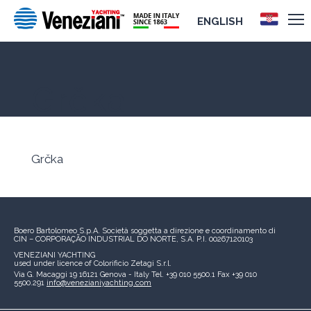
ENGLISH
Grčka
Grčka
Boero Bartolomeo S.p.A.
Società soggetta a direzione e coordinamento di
CIN – CORPORAÇÃO INDUSTRIAL DO NORTE, S.A.
P.I. 00267120103
VENEZIANI YACHTING
used under licence of
Colorificio Zetagi S.r.l.
Via G. Macaggi 19
16121 Genova - Italy
Tel. +39 010 5500.1
Fax +39 010
5500.291
info@venezianiyachting.com