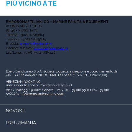
PIÙ VICINO A TE
EMPORONAFTILIAKI CO - MARINE PAINTS & EQUIPMENT
AFON GIANNIDI ST., 17
18346 - MOSCHATO
Telefon: +302104819684
Telefaks: +302104819685
E-pošta:
emponaft@otenet.gr
Internet stranica:
www.emporiomare.gr
Lat/Long: 37.958350,23.685446
Boero Bartolomeo S.p.A.
Società soggetta a direzione e coordinamento di
CIN – CORPORAÇÃO INDUSTRIAL DO NORTE, S.A.
P.I. 00267120103
VENEZIANI YACHTING
used under licence of
Colorificio Zetagi S.r.l.
Via G. Macaggi 19
16121 Genova - Italy
Tel. +39 010 5500.1
Fax +39 010
5500.291
info@venezianiyachting.com
NOVOSTI
PREUZIMANJA