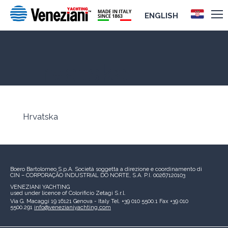
ENGLISH
Hrvatska
Hrvatska
Boero Bartolomeo S.p.A.
Società soggetta a direzione e coordinamento di
CIN – CORPORAÇÃO INDUSTRIAL DO NORTE, S.A.
P.I. 00267120103
VENEZIANI YACHTING
used under licence of
Colorificio Zetagi S.r.l.
Via G. Macaggi 19
16121 Genova - Italy
Tel. +39 010 5500.1
Fax +39 010
5500.291
info@venezianiyachting.com