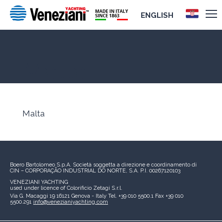
ENGLISH
Malta
Malta
Boero Bartolomeo S.p.A.
Società soggetta a direzione e coordinamento di
CIN – CORPORAÇÃO INDUSTRIAL DO NORTE, S.A.
P.I. 00267120103
VENEZIANI YACHTING
used under licence of
Colorificio Zetagi S.r.l.
Via G. Macaggi 19
16121 Genova - Italy
Tel. +39 010 5500.1
Fax +39 010
5500.291
info@venezianiyachting.com