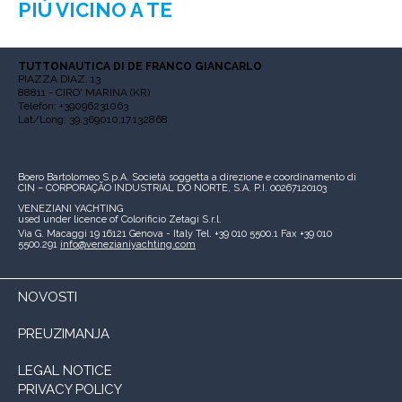
PIÙ VICINO A TE
TUTTONAUTICA DI DE FRANCO GIANCARLO
PIAZZA DIAZ, 13
88811 - CIRO' MARINA (KR)
Telefon: +39096231063
Lat/Long: 39.369010,17.132868
Boero Bartolomeo S.p.A.
Società soggetta a direzione e coordinamento di
CIN – CORPORAÇÃO INDUSTRIAL DO NORTE, S.A.
P.I. 00267120103
VENEZIANI YACHTING
used under licence of
Colorificio Zetagi S.r.l.
Via G. Macaggi 19
16121 Genova - Italy
Tel. +39 010 5500.1
Fax +39 010
5500.291
info@venezianiyachting.com
NOVOSTI
PREUZIMANJA
LEGAL NOTICE
PRIVACY POLICY