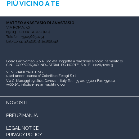
PIÙ VICINO A TE
MATTEO ANASTASIO DI ANASTASIO
VIA ROMA, 50
89013 - GIOIA TAURO (RC)
Telefon: +39096651034
Lat/Long: 38.428132,15.898348
Boero Bartolomeo S.p.A.
Società soggetta a direzione e coordinamento di
CIN – CORPORAÇÃO INDUSTRIAL DO NORTE, S.A.
P.I. 00267120103
VENEZIANI YACHTING
used under licence of
Colorificio Zetagi S.r.l.
Via G. Macaggi 19
16121 Genova - Italy
Tel. +39 010 5500.1
Fax +39 010
5500.291
info@venezianiyachting.com
NOVOSTI
PREUZIMANJA
LEGAL NOTICE
PRIVACY POLICY