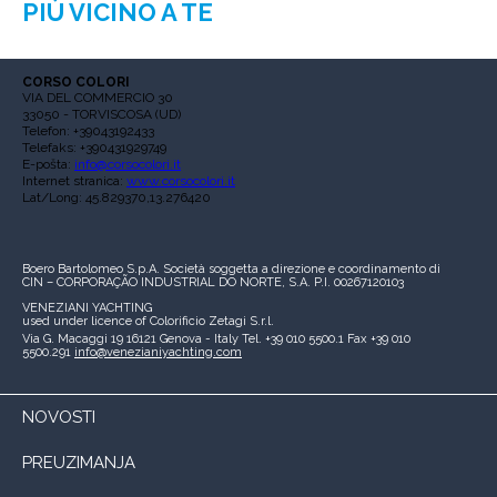
PIÙ VICINO A TE
CORSO COLORI
VIA DEL COMMERCIO 30
33050 - TORVISCOSA (UD)
Telefon: +39043192433
Telefaks: +390431929749
E-pošta:
info@corsocolori.it
Internet stranica:
www.corsocolori.it
Lat/Long: 45.829370,13.276420
Boero Bartolomeo S.p.A.
Società soggetta a direzione e coordinamento di
CIN – CORPORAÇÃO INDUSTRIAL DO NORTE, S.A.
P.I. 00267120103
VENEZIANI YACHTING
used under licence of
Colorificio Zetagi S.r.l.
Via G. Macaggi 19
16121 Genova - Italy
Tel. +39 010 5500.1
Fax +39 010
5500.291
info@venezianiyachting.com
NOVOSTI
PREUZIMANJA