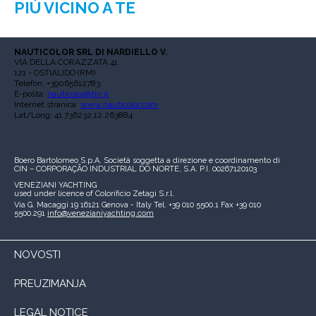
PIÙ VICINO A TE
NAUTICOLOR SRL DI NARDIELLO V.
VIA DELLA CORAZZATA 41
121 - OSTIALIDO (RM)
Telefon: +39065612783
E-pošta:
nauticolor@tin.it
Internet stranica:
www.nauticolor.com
Lat/Long: 41.736232,12.263884
Boero Bartolomeo S.p.A.
Società soggetta a direzione e coordinamento di
CIN – CORPORAÇÃO INDUSTRIAL DO NORTE, S.A.
P.I. 00267120103
VENEZIANI YACHTING
used under licence of
Colorificio Zetagi S.r.l.
Via G. Macaggi 19
16121 Genova - Italy
Tel. +39 010 5500.1
Fax +39 010
5500.291
info@venezianiyachting.com
NOVOSTI
PREUZIMANJA
LEGAL NOTICE