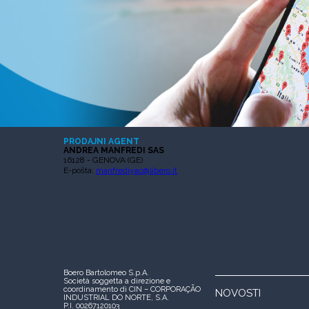
PRODAJNI AGENT
ANDREA MANFREDI SAS
16128 - GENOVA (GE)
E-pošta:
manfrediyac@libero.it
Boero Bartolomeo S.p.A.
Società soggetta a direzione e
coordinamento di CIN – CORPORAÇÃO
NOVOSTI
INDUSTRIAL DO NORTE, S.A.
P.I. 00267120103