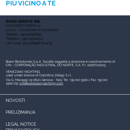
PIÙ VICINO A TE
ROSSI SERVICE SRL
VIA ENRICO FERMI 10
20012 - CUGGIONO (CUGGIONO)
Telefon: +39029746639
Telefaks: +39029746222
Lat/Long: 45.521899,8.804231
Boero Bartolomeo S.p.A.
Società soggetta a direzione e coordinamento di
CIN – CORPORAÇÃO INDUSTRIAL DO NORTE, S.A.
P.I. 00267120103
VENEZIANI YACHTING
used under licence of
Colorificio Zetagi S.r.l.
Via G. Macaggi 19
16121 Genova - Italy
Tel. +39 010 5500.1
Fax +39 010
5500.291
info@venezianiyachting.com
NOVOSTI
PREUZIMANJA
LEGAL NOTICE