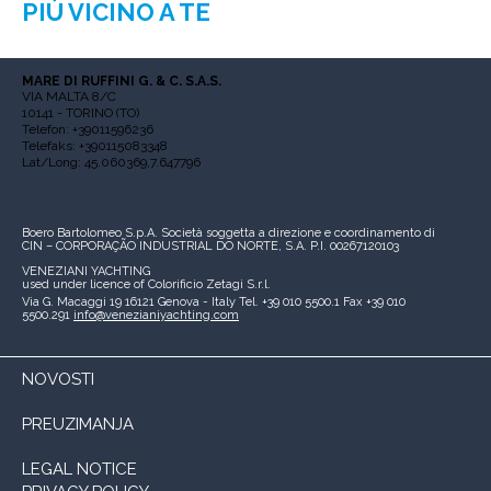
PIÙ VICINO A TE
MARE DI RUFFINI G. & C. S.A.S.
VIA MALTA 8/C
10141 - TORINO (TO)
Telefon: +39011596236
Telefaks: +390115083348
Lat/Long: 45.060369,7.647796
Boero Bartolomeo S.p.A.
Società soggetta a direzione e coordinamento di
CIN – CORPORAÇÃO INDUSTRIAL DO NORTE, S.A.
P.I. 00267120103
VENEZIANI YACHTING
used under licence of
Colorificio Zetagi S.r.l.
Via G. Macaggi 19
16121 Genova - Italy
Tel. +39 010 5500.1
Fax +39 010
5500.291
info@venezianiyachting.com
NOVOSTI
PREUZIMANJA
LEGAL NOTICE