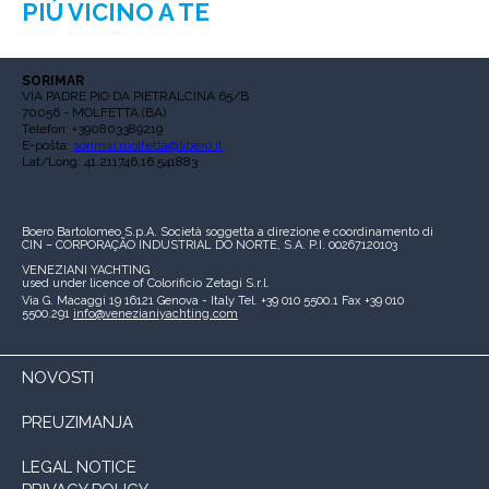
PIÙ VICINO A TE
SORIMAR
VIA PADRE PIO DA PIETRALCINA 65/B
70056 - MOLFETTA (BA)
Telefon: +390803389219
E-pošta:
sorimar.molfetta@libero.it
Lat/Long: 41.211746,16.541883
Boero Bartolomeo S.p.A.
Società soggetta a direzione e coordinamento di
CIN – CORPORAÇÃO INDUSTRIAL DO NORTE, S.A.
P.I. 00267120103
VENEZIANI YACHTING
used under licence of
Colorificio Zetagi S.r.l.
Via G. Macaggi 19
16121 Genova - Italy
Tel. +39 010 5500.1
Fax +39 010
5500.291
info@venezianiyachting.com
NOVOSTI
PREUZIMANJA
LEGAL NOTICE